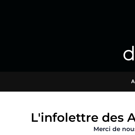
Aller
au
contenu
d
A
L'infolettre des 
Merci de nous